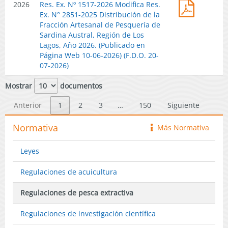
Res.
2026
Res. Ex. Nº 1517-2026 Modifica Res.
Establec
Pesquer
Atacama
2026)
Ex.
Ex. N° 2851-2025 Distribución de la
Cuotas
de
para
Nº
Fracción Artesanal de Pesquería de
Globale
Anchove
la
1517-
Sardina Austral, Región de Los
de
y
Tempor
2026
Lagos, Año 2026. (Publicado en
Captura
Sardina
Extracti
Modifica
Página Web 10-06-2026) (F.D.O. 20-
para
Común
y
Res.
07-2026)
Sardina
en
de
Ex.
Austral,
las
Recolecc
N°
Mostrar
documentos
en
Regione
Año
2851-
el
del
2026.
2025
Anterior
1
2
3
…
150
Siguiente
Área
Ñuble
(Publica
Distribu
de
y
en
de
Normativa
Aguas
Más Normativa
icono
del
Página
la
Interior
Biobío,
Web
Fracción
Regione
Año
16-
Leyes
Artesana
de
2026.
06-
de
Los
(Publica
2026)
Regulaciones de acuicultura
Pesquer
Lagos
en
de
y
Página
Regulaciones de pesca extractiva
Sardina
Aysén,
Web
Austral,
Año
15-
Regulaciones de investigación científica
Región
2026.
06-
de