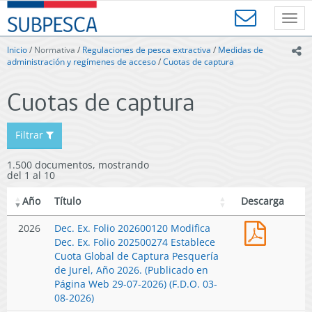
Contenido
SUBPESCA
principal
Toggl
-
navig
Subsecretaría
Inicio
/
Normativa
/
Regulaciones de pesca extractiva
/
Medidas de
ic
de
administración y regímenes de acceso
/
Cuotas de captura
Pesca
y
Cuotas de captura
Acuicultura
-
Gobierno
Filtrar
de
Chile
1.500 documentos, mostrando
del 1 al 10
Año
Título
Descarga
Dec.
2026
Dec. Ex. Folio 202600120 Modifica
Ex.
Dec. Ex. Folio 202500274 Establece
Folio
Cuota Global de Captura Pesquería
2026001
de Jurel, Año 2026. (Publicado en
Modifica
Página Web 29-07-2026) (F.D.O. 03-
Dec.
08-2026)
Ex.