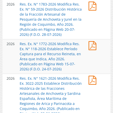
Res.
2026
Res. Ex. N° 1783-2026 Modifica Res.
Folio
Ex.
Ex. N° 59-2026 Distribución Histórica
2025002
N°
de la Fracción Artesanal de
Establec
1783-
Pesquería de Anchoveta y Jurel en la
Cuota
2026
Región de Coquimbo, Año 2026.
Global
Modifica
(Publicado en Página Web 20-07-
de
Res.
2026) (F.D.O. 28-07-2026)
Captura
Ex.
Pesquer
Res.
2026
Res. Ex. N° 1772-2026 Modifica Res.
N°
de
Ex.
Ex. N° 118-2026 Establece Período
59-
Jurel,
N°
Captura para el Recurso Reineta, en
2026
Año
1772-
Área que Indica, Año 2026.
Distribu
2026.
2026
(Publicado en Página Web 15-07-
Históric
(Publica
Modifica
2026) (F.D.O. 24-07-2026)
de
en
Res.
la
Página
Res.
2026
Res. Ex. N° 1621-2026 Modifica Res.
Ex.
Fracción
Web
Ex.
Ex. 3022-2025 Establece Distribución
N°
Artesana
29-
N°
Histórica de las Fracciones
118-
de
07-
1621-
Artesanales de Anchoveta y Sardina
2026
Pesquer
2026)
2026
Española, Área Marítima de
Establec
de
Modifica
Regiones de Arica y Parinacota a
Período
Anchove
Res.
Coquimbo, Año 2026. (Publicado en
Captura
y
Ex.