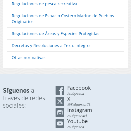
(Publica
2026)
Regulaciones de pesca recreativa
Los
en
Lagos,
Página
Regulaciones de Espacio Costero Marino de Pueblos
Año
Web
Originarios
2026.
28-
(Publica
05-
Regulaciones de Áreas y Especies Protegidas
en
2026)
Página
(F.D.O.
Decretos y Resoluciones a Texto íntegro
Web
10-
10-
06-
Otras normativas
06-
2026)
2026)
Facebook
Síguenos
a
/subpesca
través de redes
X
sociales:
@SubpescaCL
Instagram
/subpescacl
Youtube
/subpesca