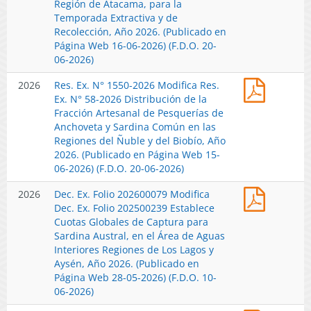
2026
Región de Atacama, para la
Globale
que
a
Modifica
Temporada Extractiva y de
de
Indica.
Coquimb
Res.
Recolección, Año 2026. (Publicado en
Captura
(Publica
Año
Ex.
Página Web 16-06-2026) (F.D.O. 20-
Pesquer
en
2026.
2964-
06-2026)
de
Página
(Publica
2025
Anchove
Web
en
Res.
2026
Res. Ex. N° 1550-2026 Modifica Res.
Establec
y
19-
Página
Ex.
Ex. N° 58-2026 Distribución de la
Distribu
Sardina
06-
Web
N°
Fracción Artesanal de Pesquerías de
Cuota
Español
2026)
23-
1550-
Anchoveta y Sardina Común en las
de
Área
06-
2026
Regiones del Ñuble y del Biobío, Año
los
Arica
2026).
Modifica
2026. (Publicado en Página Web 15-
Recurso
y
Res.
06-2026) (F.D.O. 20-06-2026)
Huiro
Parinaco
Ex.
Negro,
a
Dec.
2026
Dec. Ex. Folio 202600079 Modifica
N°
Huiro
Coquimb
Ex.
Dec. Ex. Folio 202500239 Establece
58-
Palo
Año
Folio
Cuotas Globales de Captura para
2026
y
2026.
2026000
Sardina Austral, en el Área de Aguas
Distribu
Huiro
(Publica
Modifica
Interiores Regiones de Los Lagos y
de
Flotador
en
Dec.
Aysén, Año 2026. (Publicado en
la
en
Página
Ex.
Página Web 28-05-2026) (F.D.O. 10-
Fracción
la
Web
Folio
06-2026)
Artesana
Región
18-
2025002
de
de
06-