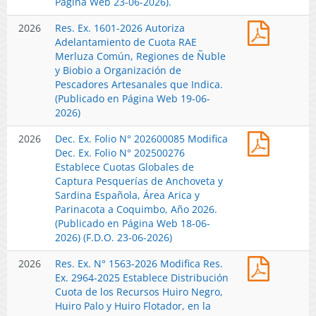
Página Web 23-06-2026).
para
Jurel
3022-
el
en
Res.
2026
Res. Ex. 1601-2026 Autoriza
2025
Recurso
la
Ex.
Adelantamiento de Cuota RAE
Establec
Reineta,
Región
1601-
Merluza Común, Regiones de Ñuble
Distribu
en
de
2026
y Biobio a Organización de
Históric
Área
Coquimb
Autoriza
Pescadores Artesanales que Indica.
de
que
Año
Adelant
(Publicado en Página Web 19-06-
las
Indica,
2026.
de
2026)
Fraccion
Año
(Publica
Cuota
Artesan
2026.
en
Dec.
2026
Dec. Ex. Folio N° 202600085 Modifica
RAE
de
(Publica
Página
Ex.
Dec. Ex. Folio N° 202500276
Merluza
Anchove
en
Web
Folio
Establece Cuotas Globales de
Común,
y
Página
20-
N°
Captura Pesquerías de Anchoveta y
Regione
Sardina
Web
07-
2026000
Sardina Española, Área Arica y
de
Español
15-
2026)
Modifica
Parinacota a Coquimbo, Año 2026.
Ñuble
Área
07-
Dec.
(Publicado en Página Web 18-06-
y
Marítim
2026)
Ex.
2026) (F.D.O. 23-06-2026)
Biobio
de
Folio
a
Regione
Res.
2026
Res. Ex. N° 1563-2026 Modifica Res.
N°
Organiz
de
Ex.
Ex. 2964-2025 Establece Distribución
2025002
de
Arica
N°
Cuota de los Recursos Huiro Negro,
Establec
Pescado
y
1563-
Huiro Palo y Huiro Flotador, en la
Cuotas
Artesan
Parinaco