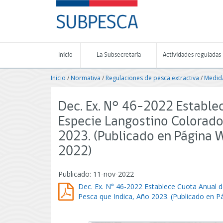
Contenido
SUBPESCA
principal
-
Subsecretaría
de
Pesca
Inicio
La Subsecretaría
Actividades reguladas
y
Acuicultura
Inicio
/
Normativa
/
Regulaciones de pesca extractiva
/
Medida
-
Gobierno
de
Dec. Ex. N° 46-2022 Estable
Chile
Especie Langostino Colorado
2023. (Publicado en Página 
2022)
Publicado: 11-nov-2022
Dec. Ex. N° 46-2022 Establece Cuota Anual d
Pesca que Indica, Año 2023. (Publicado en 