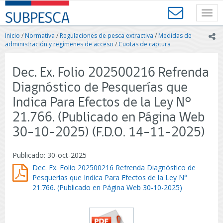
Contenido
SUBPESCA
principal
Toggl
-
navig
Subsecretaría
Inicio
/
Normativa
/
Regulaciones de pesca extractiva
/
Medidas de
ic
de
administración y regímenes de acceso
/
Cuotas de captura
Pesca
y
Dec. Ex. Folio 202500216 Refrenda
Acuicultura
-
Diagnóstico de Pesquerías que
Gobierno
Indica Para Efectos de la Ley N°
de
Chile
21.766. (Publicado en Página Web
30-10-2025) (F.D.O. 14-11-2025)
Publicado: 30-oct-2025
Dec. Ex. Folio 202500216 Refrenda Diagnóstico de
Pesquerías que Indica Para Efectos de la Ley N°
21.766. (Publicado en Página Web 30-10-2025)