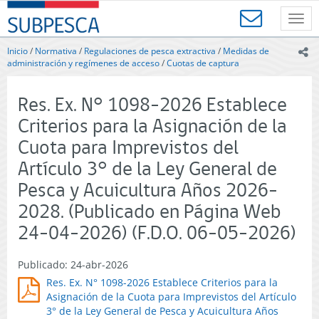
Contenido
SUBPESCA
principal
Toggl
-
navig
Subsecretaría
Inicio
/
Normativa
/
Regulaciones de pesca extractiva
/
Medidas de
ic
de
administración y regímenes de acceso
/
Cuotas de captura
Pesca
y
Res. Ex. N° 1098-2026 Establece
Acuicultura
-
Criterios para la Asignación de la
Gobierno
Cuota para Imprevistos del
de
Chile
Artículo 3° de la Ley General de
Pesca y Acuicultura Años 2026-
2028. (Publicado en Página Web
24-04-2026) (F.D.O. 06-05-2026)
Publicado: 24-abr-2026
Res. Ex. N° 1098-2026 Establece Criterios para la
Asignación de la Cuota para Imprevistos del Artículo
3° de la Ley General de Pesca y Acuicultura Años