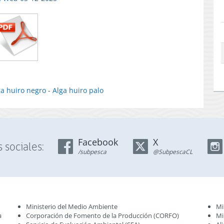
ga huiro negro
-
Alga huiro palo
Facebook
X
 sociales:
/subpesca
@SubpescaCL
Ministerio del Medio Ambiente
Mi
a
Corporación de Fomento de la Producción (CORFO)
Mi