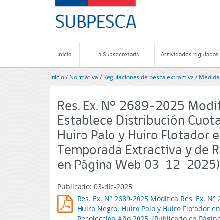
Contenido
SUBPESCA
principal
-
Subsecretaría
de
Pesca
Inicio
La Subsecretaría
Actividades reguladas
y
Acuicultura
Inicio
/
Normativa
/
Regulaciones de pesca extractiva
/
Medidas
-
Gobierno
de
Res. Ex. N° 2689-2025 Modif
Chile
Establece Distribución Cuota
Huiro Palo y Huiro Flotador 
Temporada Extractiva y de R
en Página Web 03-12-2025) 
Publicado: 03-dic-2025
Res. Ex. N° 2689-2025 Modifica Res. Ex. N°
Huiro Negro, Huiro Palo y Huiro Flotador e
Recolección Año 2025. (Publicado en Pági