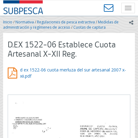
Contenido
SUBPESCA
principal
Toggl
-
navig
Subsecretaría
Inicio
/
Normativa
/
Regulaciones de pesca extractiva
/
Medidas de
ic
de
administración y regímenes de acceso
/
Cuotas de captura
Pesca
y
D.EX 1522-06 Establece Cuota
Acuicultura
-
Artesanal X-XII Reg.
Gobierno
de
Chile
d ex 1522-06 cuota merluza del sur artesanal 2007 x-
xii.pdf