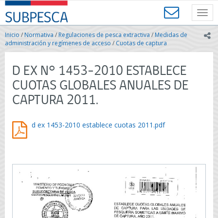
Contenido
SUBPESCA
principal
Toggl
-
navig
Subsecretaría
Inicio
/
Normativa
/
Regulaciones de pesca extractiva
/
Medidas de
ic
de
administración y regímenes de acceso
/
Cuotas de captura
Pesca
y
D EX N° 1453-2010 ESTABLECE
Acuicultura
-
CUOTAS GLOBALES ANUALES DE
Gobierno
CAPTURA 2011.
de
Chile
d ex 1453-2010 establece cuotas 2011.pdf