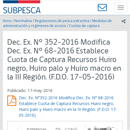
Contenido
SUBPESCA
principal
Toggl
-
navig
Subsecretaría
Inicio
/
Normativa
/
Regulaciones de pesca extractiva
/
Medidas de
ic
de
administración y regímenes de acceso
/
Cuotas de captura
Pesca
y
Dec. Ex. N° 352-2016 Modifica
Acuicultura
-
Dec. Ex. N° 68-2016 Establece
Gobierno
Cuota de Captura Recursos Huiro
de
Chile
negro, Huiro palo y Huiro macro en
la III Región. (F.D.O. 17-05-2016)
Publicado: 17-may-2016
Dec. Ex. N°352-2016 Modifica Dec. Ex. N° 68-2016
Establece Cuota de Captura Recursos Huiro negro,
Huiro palo y Huiro macro en la III Región. (F.D.O. 17-
05-2016)