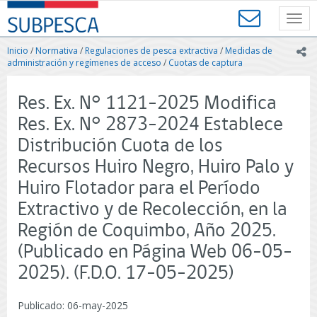
Contenido
SUBPESCA
principal
Toggl
-
navig
Subsecretaría
Inicio
/
Normativa
/
Regulaciones de pesca extractiva
/
Medidas de
ic
de
administración y regímenes de acceso
/
Cuotas de captura
Pesca
y
Res. Ex. N° 1121-2025 Modifica
Acuicultura
-
Res. Ex. N° 2873-2024 Establece
Gobierno
Distribución Cuota de los
de
Chile
Recursos Huiro Negro, Huiro Palo y
Huiro Flotador para el Período
Extractivo y de Recolección, en la
Región de Coquimbo, Año 2025.
(Publicado en Página Web 06-05-
2025). (F.D.O. 17-05-2025)
Publicado: 06-may-2025