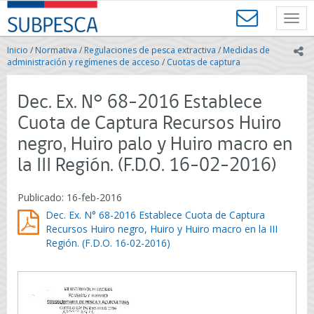
Contenido
SUBPESCA
principal
Toggl
-
navig
Subsecretaría
Inicio
/
Normativa
/
Regulaciones de pesca extractiva
/
Medidas de
ic
de
administración y regímenes de acceso
/
Cuotas de captura
Pesca
y
Dec. Ex. N° 68-2016 Establece
Acuicultura
-
Cuota de Captura Recursos Huiro
Gobierno
negro, Huiro palo y Huiro macro en
de
Chile
la III Región. (F.D.O. 16-02-2016)
Publicado: 16-feb-2016
Dec. Ex. N° 68-2016 Establece Cuota de Captura
Recursos Huiro negro, Huiro y Huiro macro en la III
Región. (F.D.O. 16-02-2016)