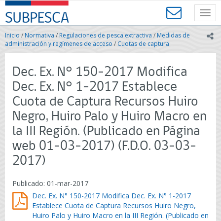
Contenido
SUBPESCA
principal
Toggl
-
navig
Subsecretaría
Inicio
/
Normativa
/
Regulaciones de pesca extractiva
/
Medidas de
ic
de
administración y regímenes de acceso
/
Cuotas de captura
Pesca
y
Dec. Ex. N° 150-2017 Modifica
Acuicultura
-
Dec. Ex. N° 1-2017 Establece
Gobierno
Cuota de Captura Recursos Huiro
de
Chile
Negro, Huiro Palo y Huiro Macro en
la III Región. (Publicado en Página
web 01-03-2017) (F.D.O. 03-03-
2017)
Publicado: 01-mar-2017
Dec. Ex. N° 150-2017 Modifica Dec. Ex. N° 1-2017
Establece Cuota de Captura Recursos Huiro Negro,
Huiro Palo y Huiro Macro en la III Región. (Publicado en