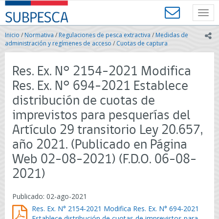
Contenido
SUBPESCA
principal
Toggl
-
navig
Subsecretaría
Inicio
/
Normativa
/
Regulaciones de pesca extractiva
/
Medidas de
ic
de
administración y regímenes de acceso
/
Cuotas de captura
Pesca
y
Res. Ex. N° 2154-2021 Modifica
Acuicultura
-
Res. Ex. N° 694-2021 Establece
Gobierno
distribución de cuotas de
de
Chile
imprevistos para pesquerías del
Artículo 29 transitorio Ley 20.657,
año 2021. (Publicado en Página
Web 02-08-2021) (F.D.O. 06-08-
2021)
Publicado: 02-ago-2021
Res. Ex. N° 2154-2021 Modifica Res. Ex. N° 694-2021
Establece distribución de cuotas de imprevistos para