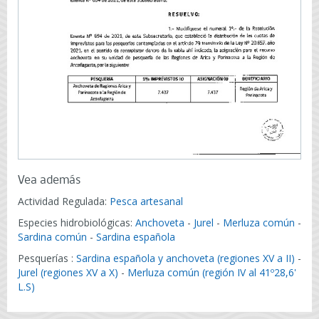
Vea además
Actividad Regulada:
Pesca artesanal
Especies hidrobiológicas:
Anchoveta
-
Jurel
-
Merluza común
-
Sardina común
-
Sardina española
Pesquerías :
Sardina española y anchoveta (regiones XV a II)
-
Jurel (regiones XV a X)
-
Merluza común (región IV al 41º28,6'
L.S)