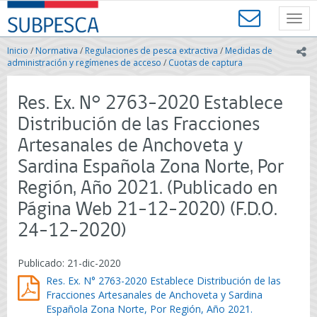
Contenido
SUBPESCA
principal
Toggl
-
navig
Subsecretaría
Inicio
/
Normativa
/
Regulaciones de pesca extractiva
/
Medidas de
ic
de
administración y regímenes de acceso
/
Cuotas de captura
Pesca
y
Res. Ex. N° 2763-2020 Establece
Acuicultura
-
Distribución de las Fracciones
Gobierno
Artesanales de Anchoveta y
de
Chile
Sardina Española Zona Norte, Por
Región, Año 2021. (Publicado en
Página Web 21-12-2020) (F.D.O.
24-12-2020)
Publicado: 21-dic-2020
Res. Ex. N° 2763-2020 Establece Distribución de las
Fracciones Artesanales de Anchoveta y Sardina
Española Zona Norte, Por Región, Año 2021.