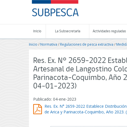
Contenido
SUBPESCA
principal
-
Subsecretaría
de
Pesca
Inicio
La Subsecretaría
Actividades reguladas
y
Acuicultura
Inicio
/
Normativa
/
Regulaciones de pesca extractiva
/
Medida
-
Gobierno
de
Res. Ex. N° 2659-2022 Establ
Chile
Artesanal de Langostino Col
Parinacota-Coquimbo, Año 2
04-01-2023)
Publicado: 04-ene-2023
Res. Ex. N° 2659-2022 Establece Distribució
de Arica y Parinacota-Coquimbo, Año 2023. 