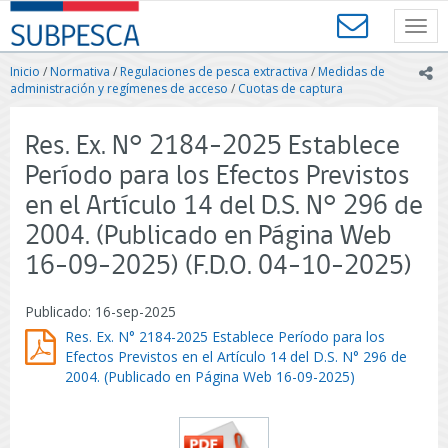
Contenido
SUBPESCA
principal
Toggl
-
navig
Subsecretaría
Inicio
/
Normativa
/
Regulaciones de pesca extractiva
/
Medidas de
ic
de
administración y regímenes de acceso
/
Cuotas de captura
Pesca
y
Res. Ex. N° 2184-2025 Establece
Acuicultura
-
Período para los Efectos Previstos
Gobierno
en el Artículo 14 del D.S. N° 296 de
de
Chile
2004. (Publicado en Página Web
16-09-2025) (F.D.O. 04-10-2025)
Publicado: 16-sep-2025
Res. Ex. N° 2184-2025 Establece Período para los
Efectos Previstos en el Artículo 14 del D.S. N° 296 de
2004. (Publicado en Página Web 16-09-2025)