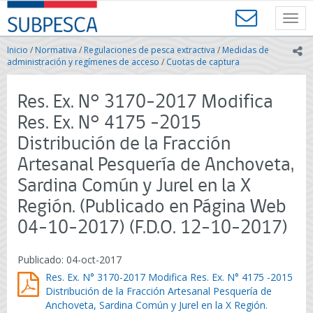
Contenido
SUBPESCA
principal
Toggl
-
navig
Subsecretaría
Inicio
/
Normativa
/
Regulaciones de pesca extractiva
/
Medidas de
ic
de
administración y regímenes de acceso
/
Cuotas de captura
Pesca
y
Res. Ex. N° 3170-2017 Modifica
Acuicultura
-
Res. Ex. N° 4175 -2015
Gobierno
Distribución de la Fracción
de
Chile
Artesanal Pesquería de Anchoveta,
Sardina Común y Jurel en la X
Región. (Publicado en Página Web
04-10-2017) (F.D.O. 12-10-2017)
Publicado: 04-oct-2017
Res. Ex. N° 3170-2017 Modifica Res. Ex. N° 4175 -2015
Distribución de la Fracción Artesanal Pesquería de
Anchoveta, Sardina Común y Jurel en la X Región.