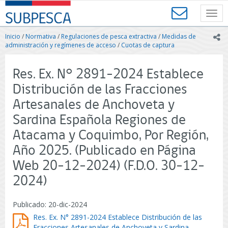
Contenido
SUBPESCA
principal
Toggl
-
navig
Subsecretaría
Inicio
/
Normativa
/
Regulaciones de pesca extractiva
/
Medidas de
ic
de
administración y regímenes de acceso
/
Cuotas de captura
Pesca
y
Res. Ex. N° 2891-2024 Establece
Acuicultura
-
Distribución de las Fracciones
Gobierno
Artesanales de Anchoveta y
de
Chile
Sardina Española Regiones de
Atacama y Coquimbo, Por Región,
Año 2025. (Publicado en Página
Web 20-12-2024) (F.D.O. 30-12-
2024)
Publicado: 20-dic-2024
Res. Ex. N° 2891-2024 Establece Distribución de las
Fracciones Artesanales de Anchoveta y Sardina