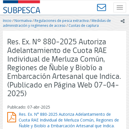
Contenido
SUBPESCA
principal
Toggl
-
navig
Subsecretaría
Inicio
/
Normativa
/
Regulaciones de pesca extractiva
/
Medidas de
ic
de
administración y regímenes de acceso
/
Cuotas de captura
Pesca
y
Res. Ex. N° 880-2025 Autoriza
Acuicultura
-
Adelantamiento de Cuota RAE
Gobierno
Individual de Merluza Común,
de
Chile
Regiones de Ñuble y Biobío a
Embarcación Artesanal que Indica.
(Publicado en Página Web 07-04-
2025)
Publicado: 07-abr-2025
Res. Ex. N° 880-2025 Autoriza Adelantamiento de
Cuota RAE Individual de Merluza Común, Regiones de
Ñuble y Biobío a Embarcación Artesanal que Indica.