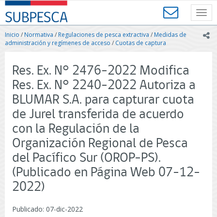
Contenido
SUBPESCA
principal
Toggl
-
navig
Subsecretaría
Inicio
/
Normativa
/
Regulaciones de pesca extractiva
/
Medidas de
ic
de
administración y regímenes de acceso
/
Cuotas de captura
Pesca
y
Res. Ex. N° 2476-2022 Modifica
Acuicultura
-
Res. Ex. N° 2240-2022 Autoriza a
Gobierno
BLUMAR S.A. para capturar cuota
de
Chile
de Jurel transferida de acuerdo
con la Regulación de la
Organización Regional de Pesca
del Pacífico Sur (OROP-PS).
(Publicado en Página Web 07-12-
2022)
Publicado: 07-dic-2022