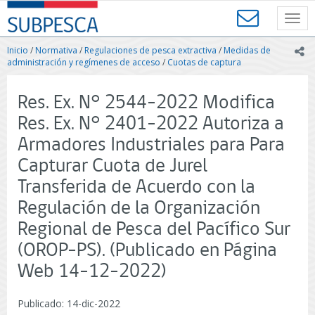
Contenido
SUBPESCA
principal
Toggl
-
navig
Subsecretaría
Inicio
/
Normativa
/
Regulaciones de pesca extractiva
/
Medidas de
ic
de
administración y regímenes de acceso
/
Cuotas de captura
Pesca
y
Res. Ex. N° 2544-2022 Modifica
Acuicultura
-
Res. Ex. N° 2401-2022 Autoriza a
Gobierno
Armadores Industriales para Para
de
Chile
Capturar Cuota de Jurel
Transferida de Acuerdo con la
Regulación de la Organización
Regional de Pesca del Pacífico Sur
(OROP-PS). (Publicado en Página
Web 14-12-2022)
Publicado: 14-dic-2022