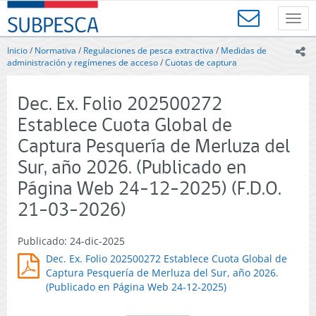
Contenido
SUBPESCA
principal
Toggl
-
navig
Subsecretaría
Inicio
/
Normativa
/
Regulaciones de pesca extractiva
/
Medidas de
ic
de
administración y regímenes de acceso
/
Cuotas de captura
Pesca
y
Dec. Ex. Folio 202500272
Acuicultura
-
Establece Cuota Global de
Gobierno
Captura Pesquería de Merluza del
de
Chile
Sur, año 2026. (Publicado en
Página Web 24-12-2025) (F.D.O.
21-03-2026)
Publicado: 24-dic-2025
Dec. Ex. Folio 202500272 Establece Cuota Global de
Captura Pesquería de Merluza del Sur, año 2026.
(Publicado en Página Web 24-12-2025)