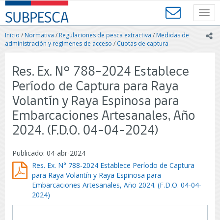
Contenido
SUBPESCA
principal
Toggl
-
navig
Subsecretaría
Inicio
/
Normativa
/
Regulaciones de pesca extractiva
/
Medidas de
ic
de
administración y regímenes de acceso
/
Cuotas de captura
Pesca
y
Res. Ex. N° 788-2024 Establece
Acuicultura
-
Período de Captura para Raya
Gobierno
Volantín y Raya Espinosa para
de
Chile
Embarcaciones Artesanales, Año
2024. (F.D.O. 04-04-2024)
Publicado: 04-abr-2024
Res. Ex. N° 788-2024 Establece Período de Captura
para Raya Volantín y Raya Espinosa para
Embarcaciones Artesanales, Año 2024. (F.D.O. 04-04-
2024)