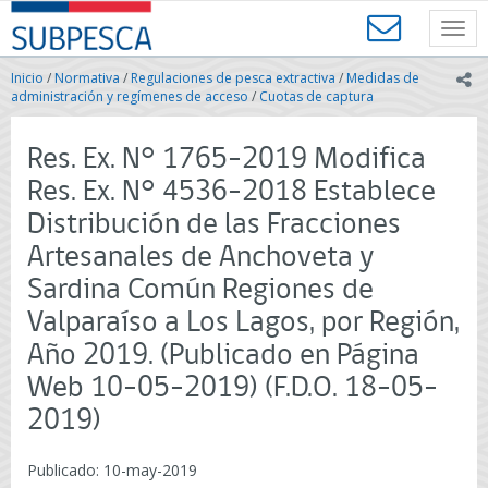
Contenido
SUBPESCA
principal
Toggl
-
navig
Subsecretaría
Inicio
/
Normativa
/
Regulaciones de pesca extractiva
/
Medidas de
ic
de
administración y regímenes de acceso
/
Cuotas de captura
Pesca
y
Res. Ex. N° 1765-2019 Modifica
Acuicultura
-
Res. Ex. N° 4536-2018 Establece
Gobierno
Distribución de las Fracciones
de
Chile
Artesanales de Anchoveta y
Sardina Común Regiones de
Valparaíso a Los Lagos, por Región,
Año 2019. (Publicado en Página
Web 10-05-2019) (F.D.O. 18-05-
2019)
Publicado: 10-may-2019