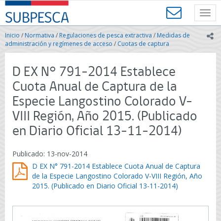
Contenido
SUBPESCA
principal
Toggl
-
navig
Subsecretaría
Inicio
/
Normativa
/
Regulaciones de pesca extractiva
/
Medidas de
ic
de
administración y regímenes de acceso
/
Cuotas de captura
Pesca
y
D EX N° 791-2014 Establece
Acuicultura
-
Cuota Anual de Captura de la
Gobierno
Especie Langostino Colorado V-
de
Chile
VIII Región, Año 2015. (Publicado
en Diario Oficial 13-11-2014)
Publicado: 13-nov-2014
D EX N° 791-2014 Establece Cuota Anual de Captura
de la Especie Langostino Colorado V-VIII Región, Año
2015. (Publicado en Diario Oficial 13-11-2014)