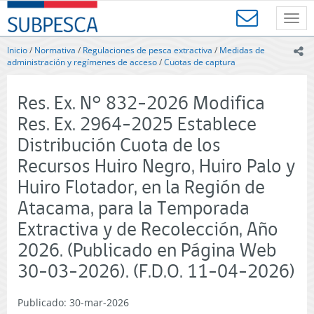
Contenido
SUBPESCA
principal
Toggl
-
navig
Subsecretaría
Inicio
/
Normativa
/
Regulaciones de pesca extractiva
/
Medidas de
ic
de
administración y regímenes de acceso
/
Cuotas de captura
Pesca
y
Res. Ex. N° 832-2026 Modifica
Acuicultura
-
Res. Ex. 2964-2025 Establece
Gobierno
Distribución Cuota de los
de
Chile
Recursos Huiro Negro, Huiro Palo y
Huiro Flotador, en la Región de
Atacama, para la Temporada
Extractiva y de Recolección, Año
2026. (Publicado en Página Web
30-03-2026). (F.D.O. 11-04-2026)
Publicado: 30-mar-2026