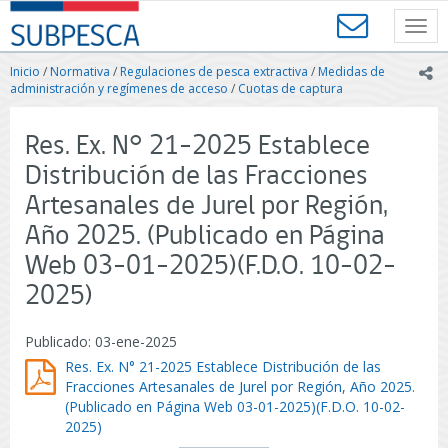
Contenido
SUBPESCA
principal
Toggl
-
navig
Subsecretaría
Inicio
/
Normativa
/
Regulaciones de pesca extractiva
/
Medidas de
ic
de
administración y regímenes de acceso
/
Cuotas de captura
Pesca
y
Res. Ex. N° 21-2025 Establece
Acuicultura
-
Distribución de las Fracciones
Gobierno
Artesanales de Jurel por Región,
de
Chile
Año 2025. (Publicado en Página
Web 03-01-2025)(F.D.O. 10-02-
2025)
Publicado: 03-ene-2025
Res. Ex. N° 21-2025 Establece Distribución de las
Fracciones Artesanales de Jurel por Región, Año 2025.
(Publicado en Página Web 03-01-2025)(F.D.O. 10-02-
2025)