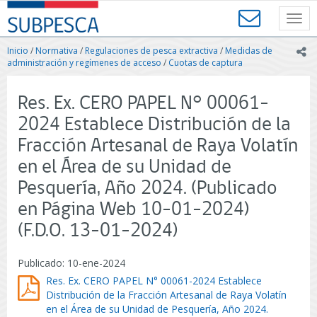
Contenido
SUBPESCA
principal
Toggl
-
navig
Subsecretaría
Inicio
/
Normativa
/
Regulaciones de pesca extractiva
/
Medidas de
ic
de
administración y regímenes de acceso
/
Cuotas de captura
Pesca
y
Res. Ex. CERO PAPEL N° 00061-
Acuicultura
-
2024 Establece Distribución de la
Gobierno
Fracción Artesanal de Raya Volatín
de
Chile
en el Área de su Unidad de
Pesquería, Año 2024. (Publicado
en Página Web 10-01-2024)
(F.D.O. 13-01-2024)
Publicado: 10-ene-2024
Res. Ex. CERO PAPEL N° 00061-2024 Establece
Distribución de la Fracción Artesanal de Raya Volatín
en el Área de su Unidad de Pesquería, Año 2024.