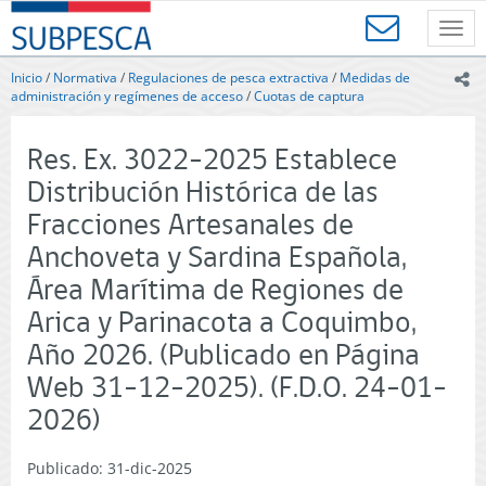
Contenido
SUBPESCA
principal
Toggl
-
navig
Subsecretaría
Inicio
/
Normativa
/
Regulaciones de pesca extractiva
/
Medidas de
ic
de
administración y regímenes de acceso
/
Cuotas de captura
Pesca
y
Res. Ex. 3022-2025 Establece
Acuicultura
-
Distribución Histórica de las
Gobierno
Fracciones Artesanales de
de
Chile
Anchoveta y Sardina Española,
Área Marítima de Regiones de
Arica y Parinacota a Coquimbo,
Año 2026. (Publicado en Página
Web 31-12-2025). (F.D.O. 24-01-
2026)
Publicado: 31-dic-2025