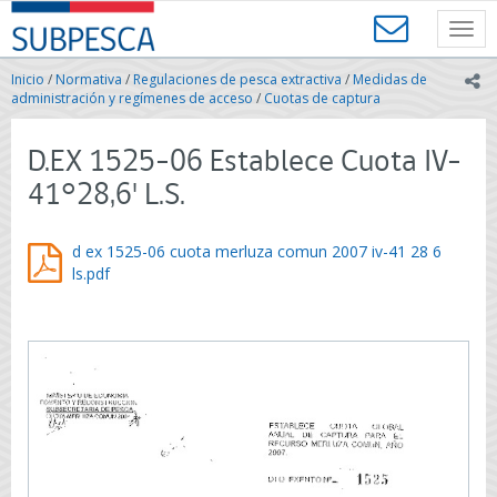
Contenido
SUBPESCA
principal
Toggl
-
navig
Subsecretaría
Inicio
/
Normativa
/
Regulaciones de pesca extractiva
/
Medidas de
ic
de
administración y regímenes de acceso
/
Cuotas de captura
Pesca
y
D.EX 1525-06 Establece Cuota IV-
Acuicultura
-
41°28,6' L.S.
Gobierno
de
Chile
d ex 1525-06 cuota merluza comun 2007 iv-41 28 6
ls.pdf