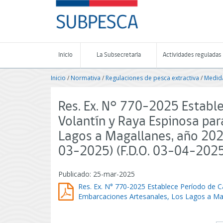
Contenido
SUBPESCA
principal
-
Subsecretaría
de
Pesca
Inicio
La Subsecretaría
Actividades reguladas
y
Acuicultura
Inicio
/
Normativa
/
Regulaciones de pesca extractiva
/
Medida
-
Gobierno
de
Res. Ex. N° 770-2025 Establ
Chile
Volantín y Raya Espinosa pa
Lagos a Magallanes, año 202
03-2025) (F.D.O. 03-04-202
Publicado: 25-mar-2025
Res. Ex. N° 770-2025 Establece Período de C
Embarcaciones Artesanales, Los Lagos a Mag