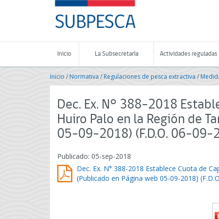
Contenido
SUBPESCA
principal
-
Subsecretaría
de
Pesca
Inicio
La Subsecretaría
Actividades reguladas
y
Acuicultura
Inicio
/
Normativa
/
Regulaciones de pesca extractiva
/
Medida
-
Gobierno
de
Dec. Ex. N° 388-2018 Establ
Chile
Huiro Palo en la Región de T
05-09-2018) (F.D.O. 06-09-
Publicado: 05-sep-2018
Dec. Ex. N° 388-2018 Establece Cuota de Cap
(Publicado en Página web 05-09-2018) (F.D.