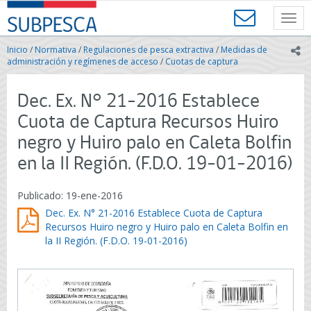
Contenido
SUBPESCA
principal
Toggl
-
navig
Subsecretaría
Inicio
/
Normativa
/
Regulaciones de pesca extractiva
/
Medidas de
ic
de
administración y regímenes de acceso
/
Cuotas de captura
Pesca
y
Dec. Ex. N° 21-2016 Establece
Acuicultura
-
Cuota de Captura Recursos Huiro
Gobierno
negro y Huiro palo en Caleta Bolfin
de
Chile
en la II Región. (F.D.O. 19-01-2016)
Publicado: 19-ene-2016
Dec. Ex. N° 21-2016 Establece Cuota de Captura
Recursos Huiro negro y Huiro palo en Caleta Bolfin en
la II Región. (F.D.O. 19-01-2016)