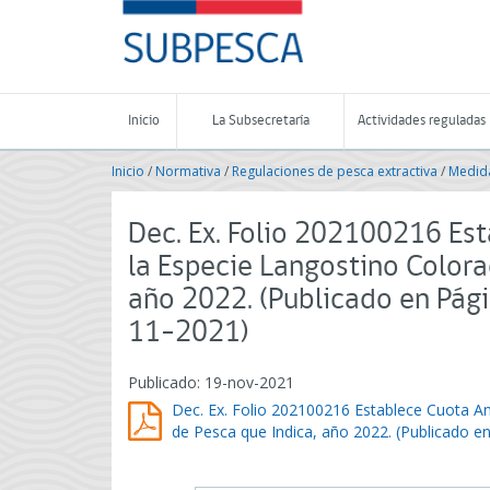
Contenido
SUBPESCA
principal
-
Subsecretaría
de
Pesca
Inicio
La Subsecretaría
Actividades reguladas
y
Acuicultura
Inicio
/
Normativa
/
Regulaciones de pesca extractiva
/
Medida
-
Gobierno
de
Dec. Ex. Folio 202100216 Es
Chile
la Especie Langostino Colora
año 2022. (Publicado en Pág
11-2021)
Publicado: 19-nov-2021
Dec. Ex. Folio 202100216 Establece Cuota A
de Pesca que Indica, año 2022. (Publicado 