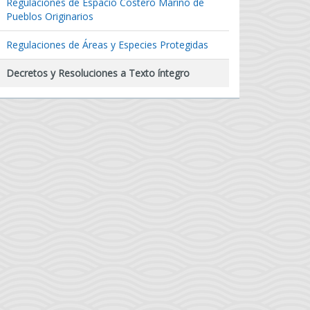
Regulaciones de Espacio Costero Marino de
Pueblos Originarios
Regulaciones de Áreas y Especies Protegidas
Decretos y Resoluciones a Texto íntegro