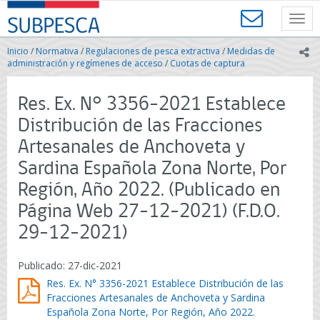
Contenido
SUBPESCA
principal
Toggl
-
navig
Subsecretaría
Inicio
/
Normativa
/
Regulaciones de pesca extractiva
/
Medidas de
ic
de
administración y regímenes de acceso
/
Cuotas de captura
Pesca
y
Res. Ex. N° 3356-2021 Establece
Acuicultura
-
Distribución de las Fracciones
Gobierno
Artesanales de Anchoveta y
de
Chile
Sardina Española Zona Norte, Por
Región, Año 2022. (Publicado en
Página Web 27-12-2021) (F.D.O.
29-12-2021)
Publicado: 27-dic-2021
Res. Ex. N° 3356-2021 Establece Distribución de las
Fracciones Artesanales de Anchoveta y Sardina
Española Zona Norte, Por Región, Año 2022.