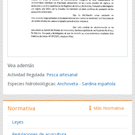
Vea además
Actividad Regulada:
Pesca artesanal
Especies hidrobiológicas:
Anchoveta
-
Sardina española
Normativa
Más Normativa
icono
Leyes
Regulaciones de acuicultura