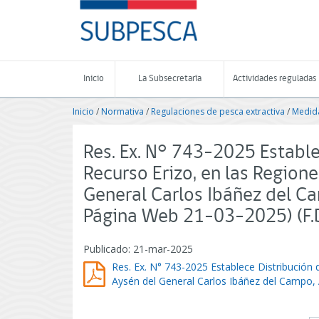
Contenido
SUBPESCA
principal
-
Subsecretaría
de
Pesca
Inicio
La Subsecretaría
Actividades reguladas
y
Acuicultura
Inicio
/
Normativa
/
Regulaciones de pesca extractiva
/
Medida
-
Gobierno
de
Res. Ex. N° 743-2025 Estable
Chile
Recurso Erizo, en las Region
General Carlos Ibáñez del C
Página Web 21-03-2025) (F.
Publicado: 21-mar-2025
Res. Ex. N° 743-2025 Establece Distribución 
Aysén del General Carlos Ibáñez del Campo,