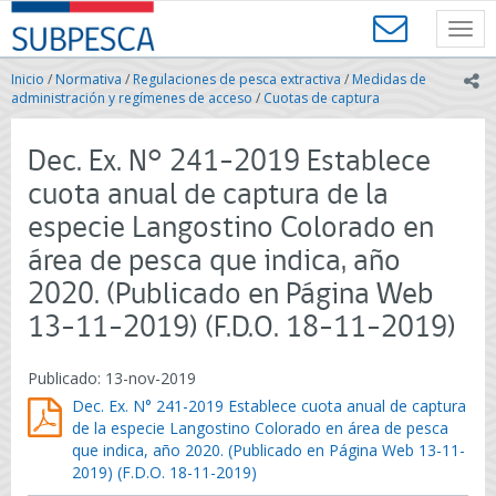
Contenido
SUBPESCA
principal
Toggl
-
navig
Subsecretaría
Inicio
/
Normativa
/
Regulaciones de pesca extractiva
/
Medidas de
ic
de
administración y regímenes de acceso
/
Cuotas de captura
Pesca
y
Dec. Ex. N° 241-2019 Establece
Acuicultura
-
cuota anual de captura de la
Gobierno
especie Langostino Colorado en
de
Chile
área de pesca que indica, año
2020. (Publicado en Página Web
13-11-2019) (F.D.O. 18-11-2019)
Publicado: 13-nov-2019
Dec. Ex. N° 241-2019 Establece cuota anual de captura
de la especie Langostino Colorado en área de pesca
que indica, año 2020. (Publicado en Página Web 13-11-
2019) (F.D.O. 18-11-2019)