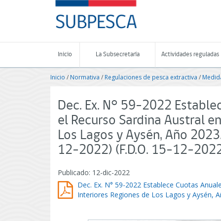
Contenido
SUBPESCA
principal
-
Subsecretaría
de
Pesca
Inicio
La Subsecretaría
Actividades reguladas
y
Acuicultura
Inicio
/
Normativa
/
Regulaciones de pesca extractiva
/
Medida
-
Gobierno
de
Dec. Ex. N° 59-2022 Estable
Chile
el Recurso Sardina Austral en
Los Lagos y Aysén, Año 2023
12-2022) (F.D.O. 15-12-202
Publicado: 12-dic-2022
Dec. Ex. N° 59-2022 Establece Cuotas Anuale
Interiores Regiones de Los Lagos y Aysén, 