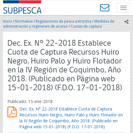
Contenido
SUBPESCA
principal
Toggl
-
navig
Subsecretaría
Inicio
/
Normativa
/
Regulaciones de pesca extractiva
/
Medidas de
ic
de
administración y regímenes de acceso
/
Cuotas de captura
Pesca
y
Dec. Ex. N° 22-2018 Establece
Acuicultura
-
Cuota de Captura Recursos Huiro
Gobierno
Negro, Huiro Palo y Huiro Flotador
de
Chile
en la IV Región de Coquimbo, Año
2018. (Publicado en Página web
15-01-2018) (F.D.O. 17-01-2018)
Publicado: 15-ene-2018
Dec. Ex. N° 22-2018 Establece Cuota de Captura
Recursos Huiro Negro, Huiro Palo y Huiro Flotador en
la IV Región de Coquimbo, Año 2018. (Publicado en
Página web 15-01-2018) (F.D.O. 17-01-2018)