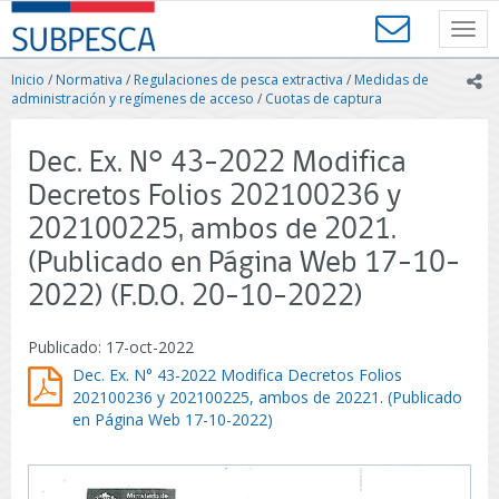
Contenido
SUBPESCA
principal
Toggl
-
navig
Subsecretaría
Inicio
/
Normativa
/
Regulaciones de pesca extractiva
/
Medidas de
ic
de
administración y regímenes de acceso
/
Cuotas de captura
Pesca
y
Dec. Ex. N° 43-2022 Modifica
Acuicultura
-
Decretos Folios 202100236 y
Gobierno
202100225, ambos de 2021.
de
Chile
(Publicado en Página Web 17-10-
2022) (F.D.O. 20-10-2022)
Publicado: 17-oct-2022
Dec. Ex. N° 43-2022 Modifica Decretos Folios
202100236 y 202100225, ambos de 20221. (Publicado
en Página Web 17-10-2022)