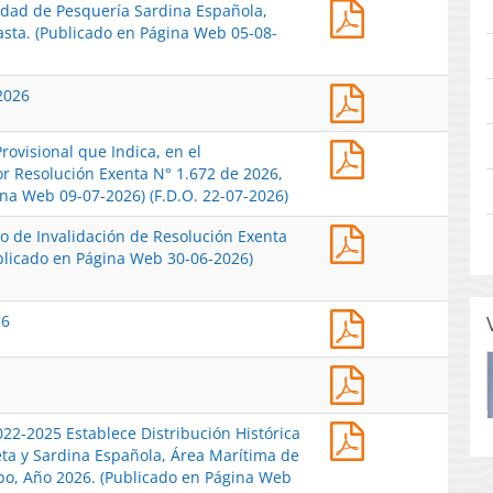
Res.
nidad de Pesquería Sardina Española,
2026
Ex.
asta. (Publicado en Página Web 05-08-
Oficializa
N°
Miembros
1873-
Titulares
Acta
 2026
2026
y
Sintética
Autoriza
Suplentes
1°
cesión
del
Res.
rovisional que Indica, en el
Sesión
unidad
Comité
Ex.
or Resolución Exenta N° 1.672 de 2026,
Anual
de
de
N°
ina Web 09-07-2026) (F.D.O. 22-07-2026)
Ordinaria
Pesquería
Manejo
1729-
2026
Sardina
de
Res.
to de Invalidación de Resolución Exenta
2026
Española,
Anchoveta
Ex.
ublicado en Página Web 30-06-2026)
Establece
Regiones
y
N°
Medida
de
Sardina
1672-
Provisional
Arica
Acta
Española,
26
2026
que
y
sintética
Regiones
Inicia
Indica,
Parinacota
de
de
Procedimiento
en
Acta
a
Reunión
Arica
de
el
Extendida
Antofagasta.
N°2
y
Invalidación
Procedimiento
Reunión
(Publicado
-
Parinacota,
Res.
de
022-2025 Establece Distribución Histórica
de
N°1
en
24-
Tarapacá
Ex.
Resolución
eta y Sardina Española, Área Marítima de
Invalidación
-
Página
06-
y
N°
Exenta
bo, Año 2026. (Publicado en Página Web
Iniciado
06-
Web