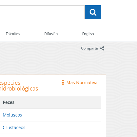
buscar
Trámites
Difusión
English
icono
Compartir
Especies
Más Normativa
icono
hidrobiológicas
Peces
Moluscos
Crustáceos