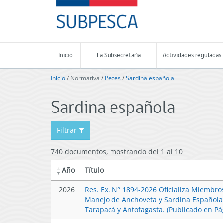
Contenido
SUBPESCA
principal
-
Subsecretaría
de
Pesca
Inicio
La Subsecretaría
Actividades reguladas
y
Acuicultura
Inicio
/
Normativa
/
Peces
/
Sardina española
-
Gobierno
Sardina española
de
Chile
Filtrar
740 documentos, mostrando del 1 al 10
Año
Título
2026
Res. Ex. N° 1894-2026 Oficializa Miembro
Manejo de Anchoveta y Sardina Española,
Tarapacá y Antofagasta. (Publicado en P