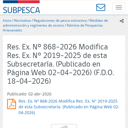
Contenido
SUBPESCA
principal
Toggl
-
navig
Subsecretaría
Inicio
/
Normativa
/
Regulaciones de pesca extractiva
/
Medidas de
ic
de
administración y regímenes de acceso
/
Nómina de Pesquerías
Pesca
Artesanales
y
Acuicultura
Res. Ex. Nº 868-2026 Modifica
-
Gobierno
Res. Ex. N° 2019-2025 de esta
de
Subsecretaría. (Publicado en
Chile
Página Web 02-04-2026) (F.D.O.
18-04-2026)
Publicado: 02-abr-2026
Res. Ex. Nº 868-2026 Modifica Res. Ex. N° 2019-2025
de esta Subsecretaría. (Publicado en Página Web 02-
04-2026)