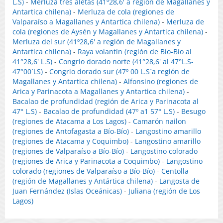
L.S)
-
Merluza tres aletas (41º28,6' a región de Magallanes y
Antartica chilena)
-
Merluza de cola (regiones de
Valparaíso a Magallanes y Antartica chilena)
-
Merluza de
cola (regiones de Aysén y Magallanes y Antartica chilena)
-
Merluza del sur (41º28,6' a región de Magallanes y
Antartica chilena)
-
Raya volantín (región de Bío-Bío al
41°28,6' L.S)
-
Congrio dorado norte (41°28,6' al 47°L.S-
47°00´LS)
-
Congrio dorado sur (47º 00 L.S´a región de
Magallanes y Antartica chilena)
-
Alfonsino (regiones de
Arica y Parinacota a Magallanes y Antartica chilena)
-
Bacalao de profundidad (región de Arica y Parinacota al
47° L.S)
-
Bacalao de profundidad (47º a1 57° L.S)
-
Besugo
(regiones de Atacama a Los Lagos)
-
Camarón nailon
(regiones de Antofagasta a Bío-Bío)
-
Langostino amarillo
(regiones de Atacama y Coquimbo)
-
Langostino amarillo
(regiones de Valparaíso a Bío-Bío)
-
Langostino colorado
(regiones de Arica y Parinacota a Coquimbo)
-
Langostino
colorado (regiones de Valparaíso a Bío-Bío)
-
Centolla
(región de Magallanes y Antártica chilena)
-
Langosta de
Juan Fernández (Islas Oceánicas)
-
Juliana (región de Los
Lagos)