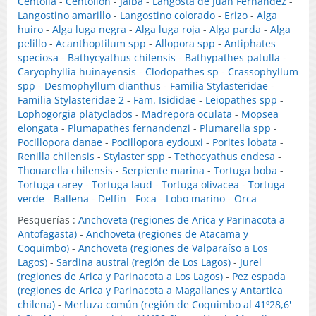
Centolla
-
Centollón
-
Jaiba
-
Langosta de Juan Fernández
-
Langostino amarillo
-
Langostino colorado
-
Erizo
-
Alga
huiro
-
Alga luga negra
-
Alga luga roja
-
Alga parda
-
Alga
pelillo
-
Acanthoptilum spp
-
Allopora spp
-
Antiphates
speciosa
-
Bathycyathus chilensis
-
Bathypathes patulla
-
Caryophyllia huinayensis
-
Clodopathes sp
-
Crassophyllum
spp
-
Desmophyllum dianthus
-
Familia Stylasteridae
-
Familia Stylasteridae 2
-
Fam. Isididae
-
Leiopathes spp
-
Lophogorgia platyclados
-
Madrepora oculata
-
Mopsea
elongata
-
Plumapathes fernandenzi
-
Plumarella spp
-
Pocillopora danae
-
Pocillopora eydouxi
-
Porites lobata
-
Renilla chilensis
-
Stylaster spp
-
Tethocyathus endesa
-
Thouarella chilensis
-
Serpiente marina
-
Tortuga boba
-
Tortuga carey
-
Tortuga laud
-
Tortuga olivacea
-
Tortuga
verde
-
Ballena
-
Delfín
-
Foca
-
Lobo marino
-
Orca
Pesquerías :
Anchoveta (regiones de Arica y Parinacota a
Antofagasta)
-
Anchoveta (regiones de Atacama y
Coquimbo)
-
Anchoveta (regiones de Valparaíso a Los
Lagos)
-
Sardina austral (región de Los Lagos)
-
Jurel
(regiones de Arica y Parinacota a Los Lagos)
-
Pez espada
(regiones de Arica y Parinacota a Magallanes y Antartica
chilena)
-
Merluza común (región de Coquimbo al 41º28,6'