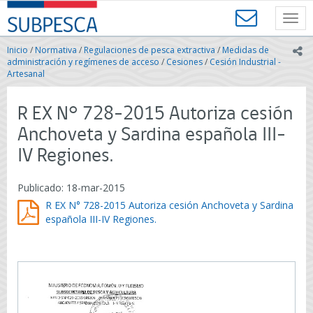
Contenido
SUBPESCA
principal
Toggl
-
navig
Subsecretaría
Inicio
/
Normativa
/
Regulaciones de pesca extractiva
/
Medidas de
ic
de
administración y regímenes de acceso
/
Cesiones
/
Cesión Industrial -
Pesca
Artesanal
y
Acuicultura
R EX N° 728-2015 Autoriza cesión
-
Gobierno
Anchoveta y Sardina española III-
de
IV Regiones.
Chile
Publicado: 18-mar-2015
R EX N° 728-2015 Autoriza cesión Anchoveta y Sardina
española III-IV Regiones.