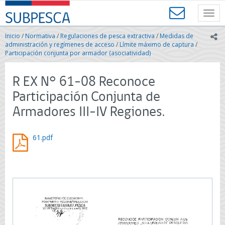
Contenido
SUBPESCA
principal
Toggl
-
navig
Subsecretaría
Inicio
/
Normativa
/
Regulaciones de pesca extractiva
/
Medidas de
ic
de
administración y regímenes de acceso
/
Límite máximo de captura
/
Pesca
Participación conjunta por armador (asociatividad)
y
Acuicultura
R EX N° 61-08 Reconoce
-
Gobierno
Participación Conjunta de
de
Armadores III-IV Regiones.
Chile
61.pdf