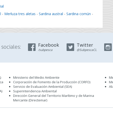
ial
l
-
Merluza tres aletas
-
Sardina austral
-
Sardina común
-
Facebook
Twitter
sociales:
/subpesca
@SubpescaCL
)
Ministerio del Medio Ambiente
Mi
sca
Corporación de Fomento de la Producción (CORFO)
Mi
Servicio de Evaluación Ambiental (SEA
)
Al
A)
Superintendencia Ambiental
Dirección General del Territorio Marítimo y de Marina
Mercante (Directemar
)