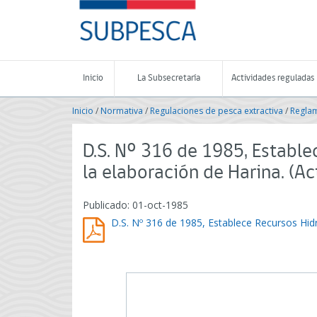
Contenido
SUBPESCA
principal
-
Subsecretaría
de
Pesca
Inicio
La Subsecretaría
Actividades reguladas
y
Acuicultura
Inicio
/
Normativa
/
Regulaciones de pesca extractiva
/
Reglam
-
Gobierno
de
D.S. Nº 316 de 1985, Estable
Chile
la elaboración de Harina. (Ac
Publicado: 01-oct-1985
D.S. Nº 316 de 1985, Establece Recursos Hidr