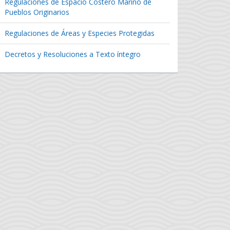
Regulaciones de Espacio Costero Marino de
Pueblos Originarios
Regulaciones de Áreas y Especies Protegidas
Decretos y Resoluciones a Texto íntegro