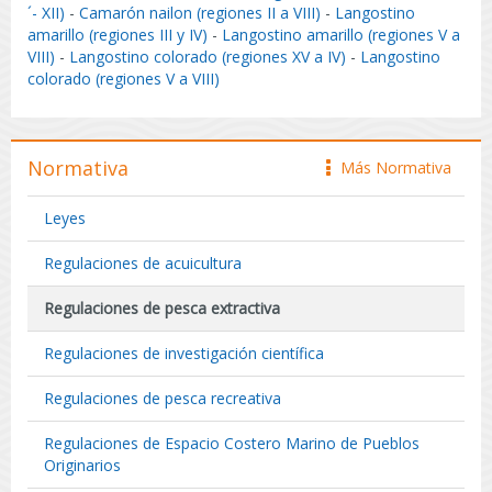
´- XII)
-
Camarón nailon (regiones II a VIII)
-
Langostino
amarillo (regiones III y IV)
-
Langostino amarillo (regiones V a
VIII)
-
Langostino colorado (regiones XV a IV)
-
Langostino
colorado (regiones V a VIII)
Normativa
Más Normativa
icono
Leyes
Regulaciones de acuicultura
Regulaciones de pesca extractiva
Regulaciones de investigación científica
Regulaciones de pesca recreativa
Regulaciones de Espacio Costero Marino de Pueblos
Originarios