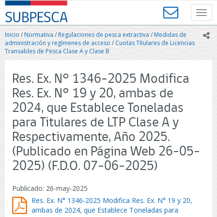
Contenido
SUBPESCA
principal
Toggl
-
navig
Subsecretaría
Inicio
/
Normativa
/
Regulaciones de pesca extractiva
/
Medidas de
ic
de
administración y regímenes de acceso
/
Cuotas Títulares de Licencias
Pesca
Transables de Pesca Clase A y Clase B
y
Acuicultura
Res. Ex. N° 1346-2025 Modifica
-
Gobierno
Res. Ex. N° 19 y 20, ambas de
de
2024, que Establece Toneladas
Chile
para Titulares de LTP Clase A y
Respectivamente, Año 2025.
(Publicado en Página Web 26-05-
2025) (F.D.O. 07-06-2025)
Publicado: 26-may-2025
Res. Ex. N° 1346-2025 Modifica Res. Ex. N° 19 y 20,
ambas de 2024, que Establece Toneladas para