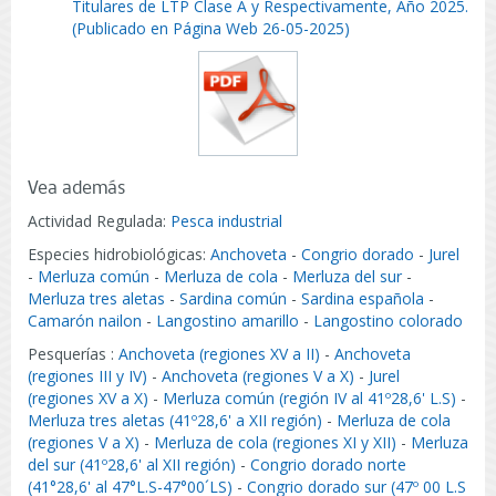
Titulares de LTP Clase A y Respectivamente, Año 2025.
(Publicado en Página Web 26-05-2025)
Vea además
Actividad Regulada:
Pesca industrial
Especies hidrobiológicas:
Anchoveta
-
Congrio dorado
-
Jurel
-
Merluza común
-
Merluza de cola
-
Merluza del sur
-
Merluza tres aletas
-
Sardina común
-
Sardina española
-
Camarón nailon
-
Langostino amarillo
-
Langostino colorado
Pesquerías :
Anchoveta (regiones XV a II)
-
Anchoveta
(regiones III y IV)
-
Anchoveta (regiones V a X)
-
Jurel
(regiones XV a X)
-
Merluza común (región IV al 41º28,6' L.S)
-
Merluza tres aletas (41º28,6' a XII región)
-
Merluza de cola
(regiones V a X)
-
Merluza de cola (regiones XI y XII)
-
Merluza
del sur (41º28,6' al XII región)
-
Congrio dorado norte
(41°28,6' al 47°L.S-47°00´LS)
-
Congrio dorado sur (47º 00 L.S