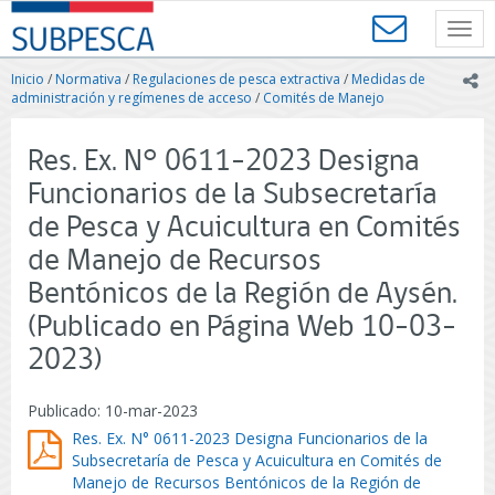
Contenido
SUBPESCA
principal
Toggl
-
navig
Subsecretaría
Inicio
/
Normativa
/
Regulaciones de pesca extractiva
/
Medidas de
ic
de
administración y regímenes de acceso
/
Comités de Manejo
Pesca
y
Res. Ex. N° 0611-2023 Designa
Acuicultura
-
Funcionarios de la Subsecretaría
Gobierno
de Pesca y Acuicultura en Comités
de
Chile
de Manejo de Recursos
Bentónicos de la Región de Aysén.
(Publicado en Página Web 10-03-
2023)
Publicado: 10-mar-2023
Res. Ex. N° 0611-2023 Designa Funcionarios de la
Subsecretaría de Pesca y Acuicultura en Comités de
Manejo de Recursos Bentónicos de la Región de