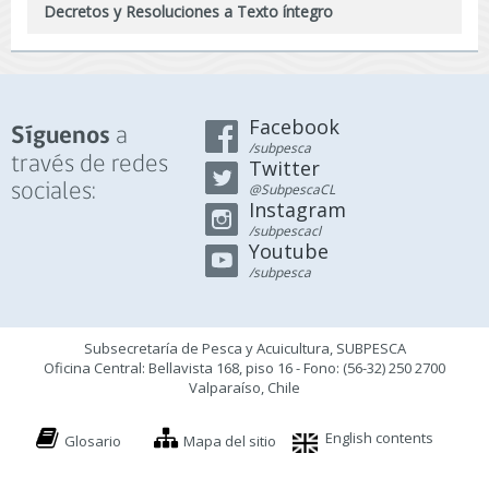
Decretos y Resoluciones a Texto íntegro
Facebook
a
Síguenos
/subpesca
través de redes
Twitter
sociales:
@SubpescaCL
Instagram
/subpescacl
Youtube
/subpesca
Subsecretaría de Pesca y Acuicultura, SUBPESCA
Oficina Central: Bellavista 168, piso 16 - Fono: (56-32) 250 2700
Valparaíso, Chile
English contents
Glosario
Mapa del sitio