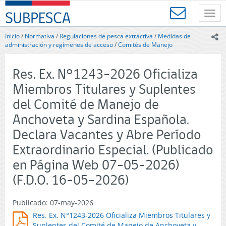
Contenido
SUBPESCA
principal
Toggl
-
navig
Subsecretaría
Inicio
/
Normativa
/
Regulaciones de pesca extractiva
/
Medidas de
ic
de
administración y regímenes de acceso
/
Comités de Manejo
Pesca
y
Res. Ex. N°1243-2026 Oficializa
Acuicultura
-
Miembros Titulares y Suplentes
Gobierno
del Comité de Manejo de
de
Chile
Anchoveta y Sardina Española.
Declara Vacantes y Abre Período
Extraordinario Especial. (Publicado
en Página Web 07-05-2026)
(F.D.O. 16-05-2026)
Publicado: 07-may-2026
Res. Ex. N°1243-2026 Oficializa Miembros Titulares y
Suplentes del Comité de Manejo de Anchoveta y