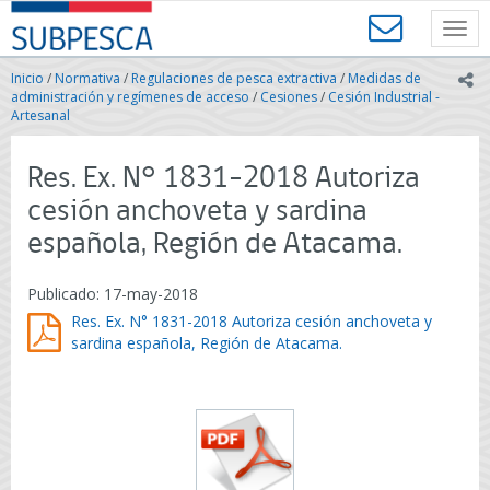
Contenido
SUBPESCA
principal
Toggl
-
navig
Subsecretaría
Inicio
/
Normativa
/
Regulaciones de pesca extractiva
/
Medidas de
ic
de
administración y regímenes de acceso
/
Cesiones
/
Cesión Industrial -
Pesca
Artesanal
y
Acuicultura
Res. Ex. N° 1831-2018 Autoriza
-
Gobierno
cesión anchoveta y sardina
de
española, Región de Atacama.
Chile
Publicado: 17-may-2018
Res. Ex. N° 1831-2018 Autoriza cesión anchoveta y
sardina española, Región de Atacama.