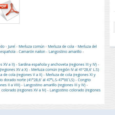
ado
-
Jurel
-
Merluza común
-
Merluza de cola
-
Merluza del
 española
-
Camarón nailon
-
Langostino amarillo
-
 XV a II)
-
Sardina española y anchoveta (regiones III y IV)
-
 (regiones XV a X)
-
Merluza común (región IV al 41º28,6' L.S)
a de cola (regiones V a X)
-
Merluza de cola (regiones XI y
o dorado norte (41°28,6' al 47°L.S-47°00´LS)
-
Congrio
es II a VIII)
-
Langostino amarillo (regiones III y IV)
-
 colorado (regiones XV a IV)
-
Langostino colorado (regiones