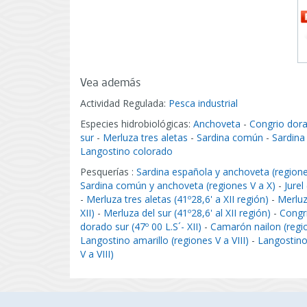
Vea además
Actividad Regulada:
Pesca industrial
Especies hidrobiológicas:
Anchoveta
-
Congrio dor
sur
-
Merluza tres aletas
-
Sardina común
-
Sardina
Langostino colorado
Pesquerías :
Sardina española y anchoveta (regiones
Sardina común y anchoveta (regiones V a X)
-
Jurel
-
Merluza tres aletas (41º28,6' a XII región)
-
Merluz
XII)
-
Merluza del sur (41º28,6' al XII región)
-
Congri
dorado sur (47º 00 L.S´- XII)
-
Camarón nailon (region
Langostino amarillo (regiones V a VIII)
-
Langostino
V a VIII)