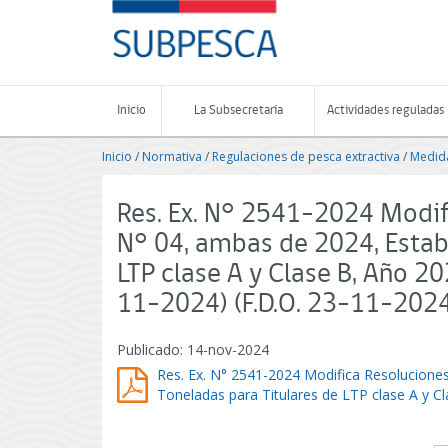
Contenido
SUBPESCA
principal
-
Subsecretaría
de
Pesca
Inicio
La Subsecretaría
Actividades reguladas
y
Acuicultura
Inicio
/
Normativa
/
Regulaciones de pesca extractiva
/
Medida
-
Gobierno
de
Res. Ex. N° 2541-2024 Modif
Chile
N° 04, ambas de 2024, Estab
LTP clase A y Clase B, Año 2
11-2024) (F.D.O. 23-11-202
Publicado: 14-nov-2024
Res. Ex. N° 2541-2024 Modifica Resolucione
Toneladas para Titulares de LTP clase A y C