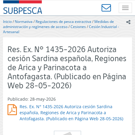
Contenido
SUBPESCA
principal
Toggl
-
navig
Subsecretaría
Inicio
/
Normativa
/
Regulaciones de pesca extractiva
/
Medidas de
ic
de
administración y regímenes de acceso
/
Cesiones
/
Cesión Industrial -
Pesca
Artesanal
y
Acuicultura
Res. Ex. N° 1435-2026 Autoriza
-
Gobierno
cesión Sardina española, Regiones
de
de Arica y Parinacota a
Chile
Antofagasta. (Publicado en Página
Web 28-05-2026)
Publicado: 28-may-2026
Res. Ex. N° 1435-2026 Autoriza cesión Sardina
española, Regiones de Arica y Parinacota a
Antofagasta. (Publicado en Página Web 28-05-2026)